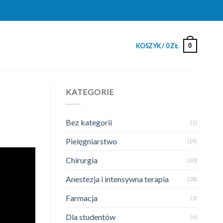
0
KOSZYK /
0
ZŁ
KATEGORIE
Bez kategorii
(1)
Pielęgniarstwo
(19)
Chirurgia
(10)
Anestezja i intensywna terapia
(28)
Farmacja
(3)
Dla studentów
(6)