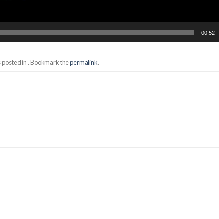
00:52
s posted in . Bookmark the
permalink
.