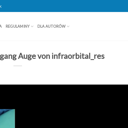
k
A
REGULAMINY
DLA AUTORÓW
ang Auge von infraorbital_res