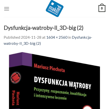
Skip
0
to
content
Dysfunkcja-watroby-II_3D-big (2)
Published
2024-11-28
at
1604 × 2560
in
Dysfunkcja-
watroby-II_3D-big (2)