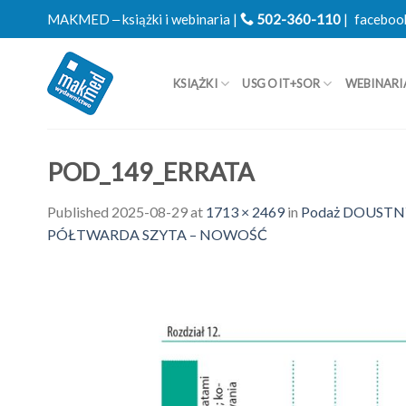
Skip
MAKMED ‒ książki i webinaria |
502-360-110
|
faceboo
to
content
KSIĄŻKI
USG OIT+SOR
WEBINARI
POD_149_ERRATA
Published
2025-08-29
at
1713 × 2469
in
Podaż DOUSTNY
PÓŁTWARDA SZYTA – NOWOŚĆ