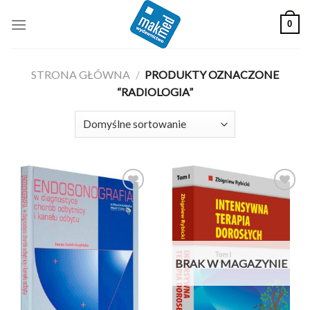
Skip
0
to
content
STRONA GŁÓWNA
/
PRODUKTY OZNACZONE
“RADIOLOGIA”
BRAK W MAGAZYNIE