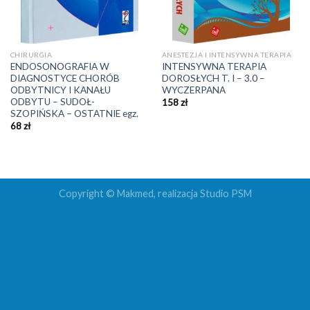
CHIRURGIA
ANESTEZJA I INTENSYWNA TERAPIA
ENDOSONOGRAFIA W
INTENSYWNA TERAPIA
DIAGNOSTYCE CHORÓB
DOROSŁYCH T. I – 3.0 –
ODBYTNICY I KANAŁU
WYCZERPANA
ODBYTU – SUDOŁ-
158
zł
SZOPIŃSKA – OSTATNIE egz.
68
zł
Copyright © Makmed, realizacja
Studio PSM