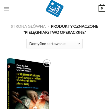
Skip
0
to
content
STRONA GŁÓWNA
/
PRODUKTY OZNACZONE
“PIELĘGNIARSTWO OPERACYJNE”