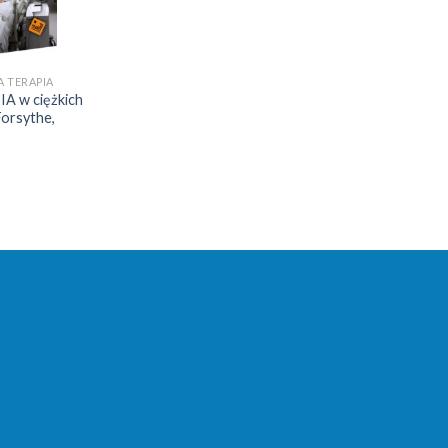
A TERAPIA
 w ciężkich
Forsythe,