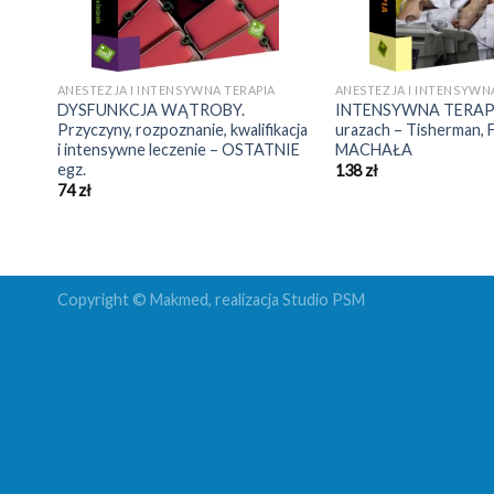
ANESTEZJA I INTENSYWNA TERAPIA
ANESTEZJA I INTENSYWN
DYSFUNKCJA WĄTROBY.
INTENSYWNA TERAPIA
Przyczyny, rozpoznanie, kwalifikacja
urazach – Tisherman, 
i intensywne leczenie – OSTATNIE
MACHAŁA
egz.
138
zł
74
zł
Copyright © Makmed, realizacja
Studio PSM