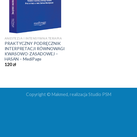
ANESTEZJA I INTENSYWNA TERAPIA
PRAKTYCZNY PODRĘCZNIK
INTERPRETACJI RÓWNOWAGI
KWASOWO-ZASADOWEJ –
HASAN – MediPage
120
zł
Copyright © Makmed, realizacja
Studio PSM