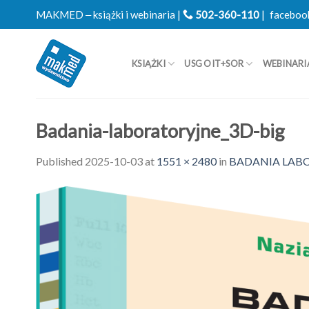
Skip
MAKMED ‒ książki i webinaria |
502-360-110
|
faceboo
to
content
KSIĄŻKI
USG OIT+SOR
WEBINARI
Badania-laboratoryjne_3D-big
Published
2025-10-03
at
1551 × 2480
in
BADANIA LABO