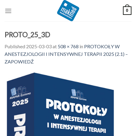
Skip
0
to
content
PROTO_25_3D
Published
2025-03-03
at
508 × 768
in
PROTOKOŁY W
ANESTEZJOLOGII I INTENSYWNEJ TERAPII 2025 (2.1) –
ZAPOWIEDŹ