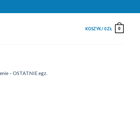
0
KOSZYK /
0
ZŁ
enie – OSTATNIE egz.