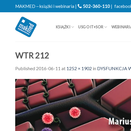
Skip
MAKMED ‒ książki i webinaria |
502-360-110
|
faceboo
to
content
KSIĄŻKI
USG OIT+SOR
WEBINARI
WTR 212
Published
2016-06-11
at
1252 × 1902
in
DYSFUNKCJA WĄTR