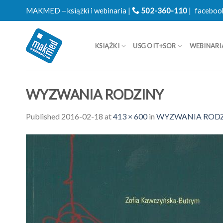
Skip
MAKMED ‒ książki i webinaria |
502-360-110
|
faceboo
to
content
KSIĄŻKI
USG OIT+SOR
WEBINARI
WYZWANIA RODZINY
Published
2016-02-18
at
413 × 600
in
WYZWANIA RODZINY