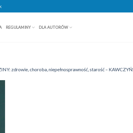
k
A
REGULAMINY
DLA AUTORÓW
: zdrowie, choroba, niepełnosprawność, starość – KAWC