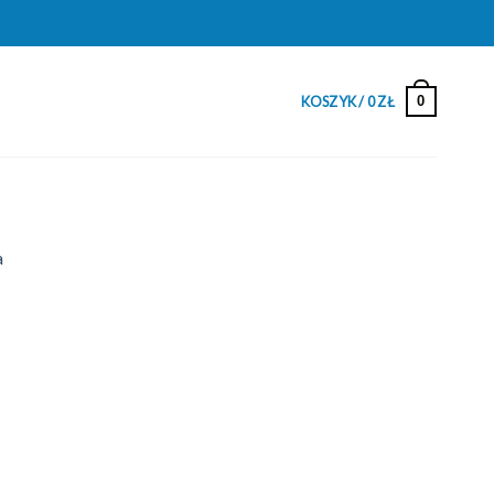
0
KOSZYK /
0
ZŁ
a