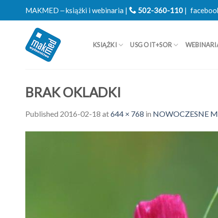
Skip
MAKMED ‒ książki i webinaria |
502-360-110
|
faceboo
to
content
KSIĄŻKI
USG OIT+SOR
WEBINARI
BRAK OKLADKI
Published
2016-02-18
at
644 × 768
in
NOWOCZESNE MET