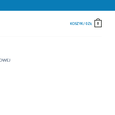
0
KOSZYK /
0
ZŁ
IOWEJ