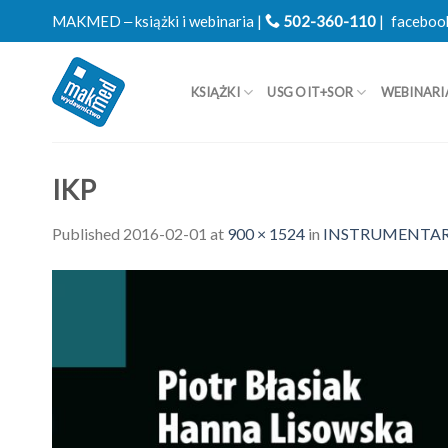
Skip
MAKMED ‒ książki i webinaria |
502-360-110
|
faceboo
to
content
KSIĄŻKI
USG OIT+SOR
WEBINARI
IKP
Published
2016-02-01
at
900 × 1524
in
INSTRUMENTARI