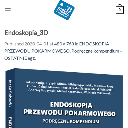
Skip
0
to
content
Endoskopia_3D
Published
2020-04-01
at
480 × 768
in
ENDOSKOPIA
PRZEWODU POKARMOWEGO. Podręczne kompendium –
OSTATNIE egz.